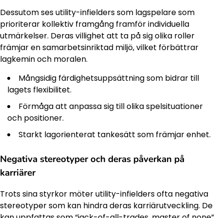
Dessutom ses utility-infielders som lagspelare som
prioriterar kollektiv framgång framför individuella
utmärkelser. Deras villighet att ta på sig olika roller
främjar en samarbetsinriktad miljö, vilket förbättrar
lagkemin och moralen.
Mångsidig färdighetsuppsättning som bidrar till
lagets flexibilitet.
Förmåga att anpassa sig till olika spelsituationer
och positioner.
Starkt lagorienterat tankesätt som främjar enhet.
Negativa stereotyper och deras påverkan på
karriärer
Trots sina styrkor möter utility-infielders ofta negativa
stereotyper som kan hindra deras karriärutveckling. De
kan uppfattas som “jack-of-all-trades, master of none”,