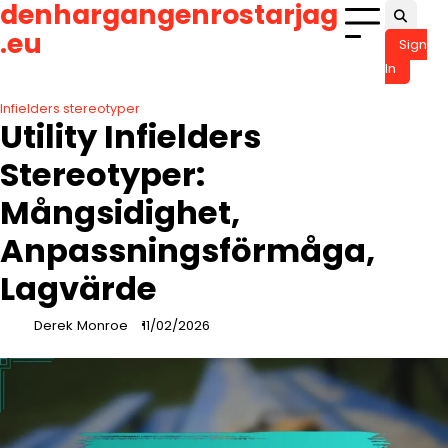
denhargangenrostarjag
Skip
to
.eu
Sign
content
In
Infielders stereotyper
Utility Infielders
Stereotyper:
Mångsidighet,
Anpassningsförmåga,
Lagvärde
Derek Monroe
11/02/2026