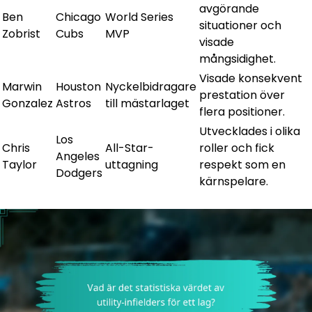
avgörande
Ben
Chicago
World Series
situationer och
Zobrist
Cubs
MVP
visade
mångsidighet.
Visade konsekvent
Marwin
Houston
Nyckelbidragare
prestation över
Gonzalez
Astros
till mästarlaget
flera positioner.
Utvecklades i olika
Los
Chris
All-Star-
roller och fick
Angeles
Taylor
uttagning
respekt som en
Dodgers
kärnspelare.