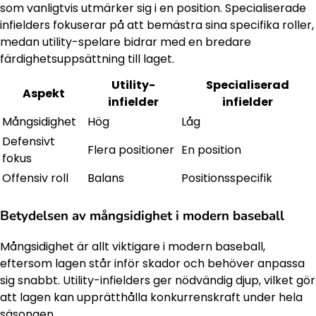
som vanligtvis utmärker sig i en position. Specialiserade
infielders fokuserar på att bemästra sina specifika roller,
medan utility-spelare bidrar med en bredare
färdighetsuppsättning till laget.
Utility-
Specialiserad
Aspekt
infielder
infielder
Mångsidighet
Hög
Låg
Defensivt
Flera positioner
En position
fokus
Offensiv roll
Balans
Positionsspecifik
Betydelsen av mångsidighet i modern baseball
Mångsidighet är allt viktigare i modern baseball,
eftersom lagen står inför skador och behöver anpassa
sig snabbt. Utility-infielders ger nödvändig djup, vilket gör
att lagen kan upprätthålla konkurrenskraft under hela
säsongen.