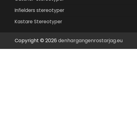
Infielders stereotyper
Kastare Stereotyper
Copyright © 2026
denhargangenrostarjag.eu