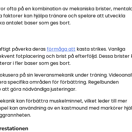
or ofta på en kombination av mekaniska brister, mental
sa faktorer kan hjälpa tränare och spelare att utveckla
ska antalet baser som ges bort.
aftigt påverka deras
förmåga att
kasta strikes. Vanliga
kvent fotplacering och brist på efterföljd. Dessa brister
terar i fler baser som ges bort.
fokusera på sin leveransmekanik under träning. Videoanal
iera specifika områden för förbättring. Regelbunden
 att göra nödvändiga justeringar.
anik kan förbättra muskelminnet, vilket leder till mer
empel kan användning av en kastmound med markörer hjä
noggrannheten.
restationen