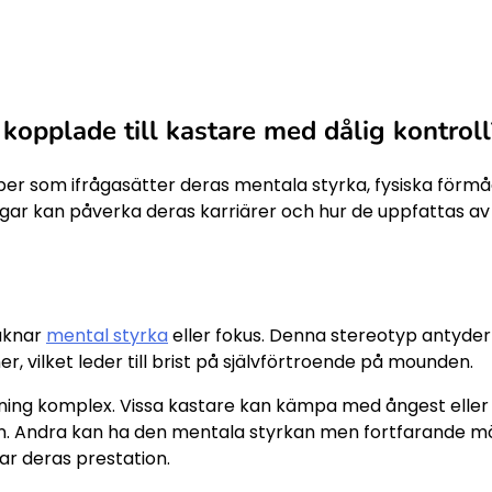
 kopplade till kastare med dålig kontroll
per som ifrågasätter deras mentala styrka, fysiska förm
ngar kan påverka deras karriärer och hur de uppfattas av
aknar
mental styrka
eller fokus. Denna stereotyp antyder
r, vilket leder till brist på självförtroende på mounden.
tning komplex. Vissa kastare kan kämpa med ångest eller
emen. Andra kan ha den mentala styrkan men fortfarande m
r deras prestation.