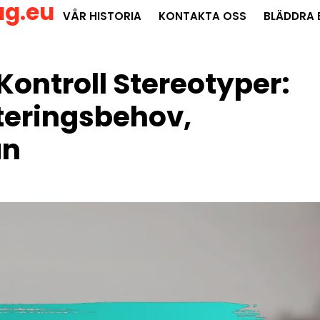
ag.eu
VÅR HISTORIA
KONTAKTA OSS
BLÄDDRA 
Kontroll Stereotyper:
teringsbehov,
an