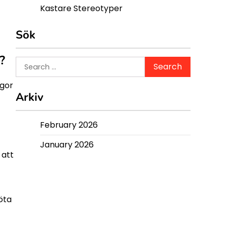
Kastare Stereotyper
Sök
?
Search
for:
ågor
Arkiv
February 2026
January 2026
 att
öta