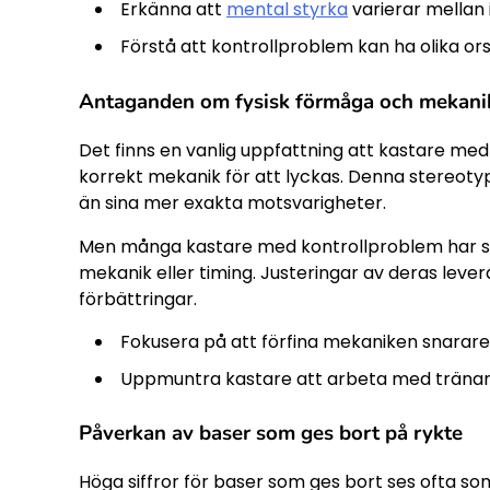
Erkänna att
mental styrka
varierar mellan i
Förstå att kontrollproblem kan ha olika or
Antaganden om fysisk förmåga och mekani
Det finns en vanlig uppfattning att kastare med
korrekt mekanik för att lyckas. Denna stereotyp
än sina mer exakta motsvarigheter.
Men många kastare med kontrollproblem har st
mekanik eller timing. Justeringar av deras lever
förbättringar.
Fokusera på att förfina mekaniken snarare
Uppmuntra kastare att arbeta med tränare 
Påverkan av baser som ges bort på rykte
Höga siffror för baser som ges bort ses ofta som 