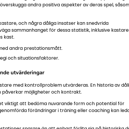
n överskugga andra positiva aspekter av deras spel, såso
kastare, och några dåliga insatser kan snedvrida
äga sammanhanget för dessa statistik, inklusive kastar
s kast.
med andra prestationsmått.
gi och situationsfaktorer.
ande utvärderingar
stare med kontrollproblem utvärderas. En historia av dål
om påverkar möjligheter och kontrakt.
et viktigt att bedöma nuvarande form och potential för
genomförda förändringar i träning eller coaching kan leda 
tationer snarare än att enbart förlita sig på historiska d