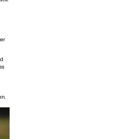
ler
ad
es
en.