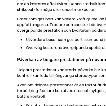
om en kastares effektivitet. Denna statistik ka
strikeout-förmåga eller andel markbollar.
Baser som ges bort kan variera kraftigt mellan 
uppfattningarna. Tränare och scouter bör överv
övergripande prestation och kvaliteten på dera
Utvärdera baser som ges bort i samband 
Överväg kastarens övergripande spelstrate
Påverkan av tidigare prestationer på nuvar
Tidigare prestationer kan starkt påverka hur ka
kontroll kan leda till långvariga stereotyper s
Även om tidigare prestationer är en faktor är d
förbättring. Spelare kan utvecklas, och nyligen 
bättre kontroll.
Sök efter trender i en kastares senaste pres