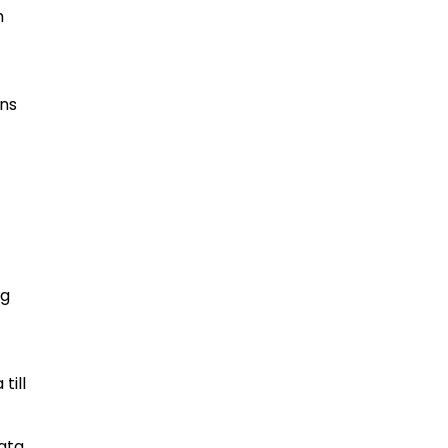
m
ens
ig
till
ata.