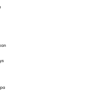
a
 kan
ys
lpa