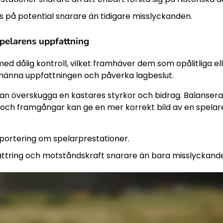
 på potential snarare än tidigare misslyckanden.
spelarens uppfattning
d dålig kontroll, vilket framhäver dem som opålitliga el
lmänna uppfattningen och påverka lagbeslut.
n överskugga en kastares styrkor och bidrag. Balanser
och framgångar kan ge en mer korrekt bild av en spelar
ortering om spelarprestationer.
ättring och motståndskraft snarare än bara misslyckand