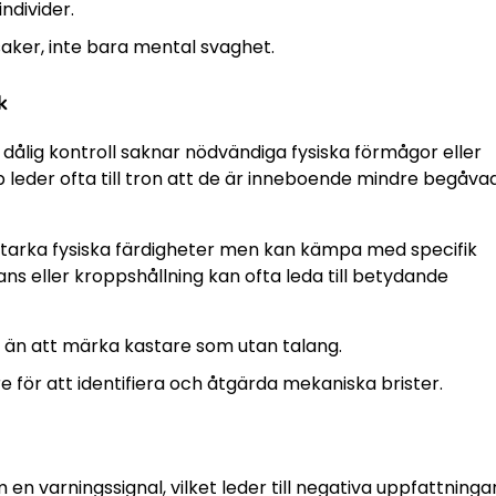
ndivider.
saker, inte bara mental svaghet.
k
 dålig kontroll saknar nödvändiga fysiska förmågor eller
 leder ofta till tron att de är inneboende mindre begåva
arka fysiska färdigheter men kan kämpa med specifik
ans eller kroppshållning kan ofta leda till betydande
 än att märka kastare som utan talang.
för att identifiera och åtgärda mekaniska brister.
en varningssignal, vilket leder till negativa uppfattninga