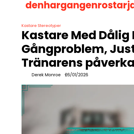
denhargangenrostarj
Skip
to
content
Kastare Stereotyper
Kastare Med Dålig 
Gångproblem, Jus
Tränarens påverk
Derek Monroe
26/01/2026